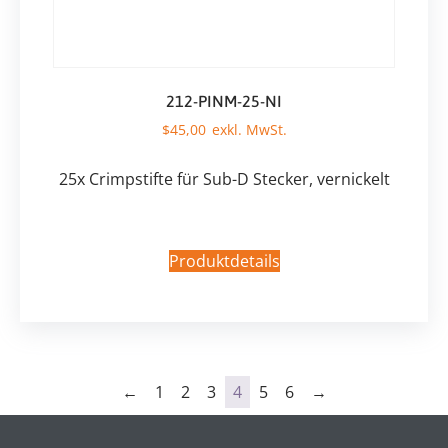
212-PINM-25-NI
$
45,00
25x Crimpstifte für Sub-D Stecker, vernickelt
Produktdetails
←
1
2
3
4
5
6
→