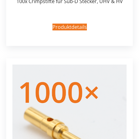
100x Crimpstifte für Sub-D Stecker, UHV & HV
Produktdetails