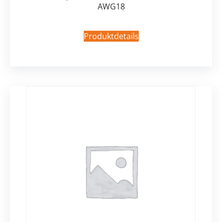
AWG18
Produktdetails