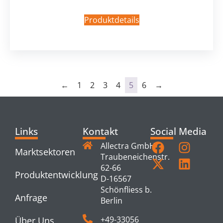
Produktdetails
←
1
2
3
4
5
6
→
Links
Kontakt
Social Media
Allectra GmbH
Marktsektoren
Traubeneichenstr.
62-66
Produktentwicklung
D-16567
Schönfliess b.
Anfrage
Berlin
+49-33056
Über Uns