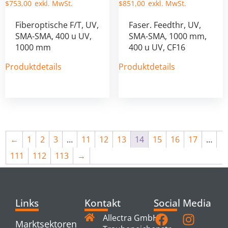
$
753,00
$
851,00
Fiberoptische F/T, UV,
Faser. Feedthr, UV,
SMA-SMA, 400 u UV,
SMA-SMA, 1000 mm,
1000 mm
400 u UV, CF16
Produktdetails
Produktdetails
←
1
2
3
…
11
12
13
14
15
16
17
…
111
112
113
→
Links
Kontakt
Social Media
Allectra GmbH
Marktsektoren