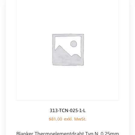
313-TCN-025-1-L
$
81,00
Blanker Thermoelementdraht Typ N, 0,25mm