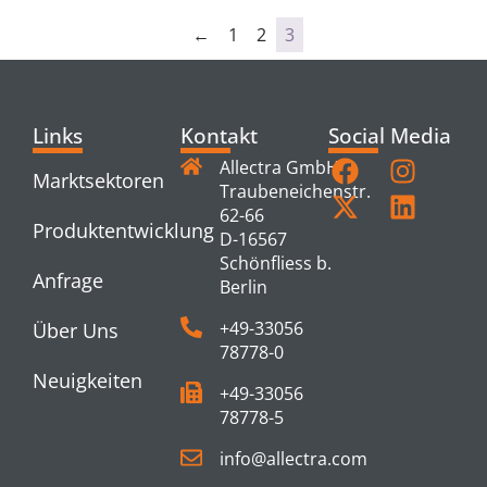
←
1
2
3
Links
Kontakt
Social Media
Allectra GmbH
Marktsektoren
Traubeneichenstr.
62-66
Produktentwicklung
D-16567
Schönfliess b.
Anfrage
Berlin
+49-33056
Über Uns
78778-0
Neuigkeiten
+49-33056
78778-5
info@allectra.com