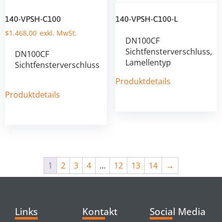
140-VPSH-C100
140-VPSH-C100-L
$
1.468,00
DN100CF
Sichtfensterverschluss,
DN100CF
Lamellentyp
Sichtfensterverschluss
Produktdetails
Produktdetails
1
2
3
4
…
12
13
14
→
Links
Kontakt
Social Media