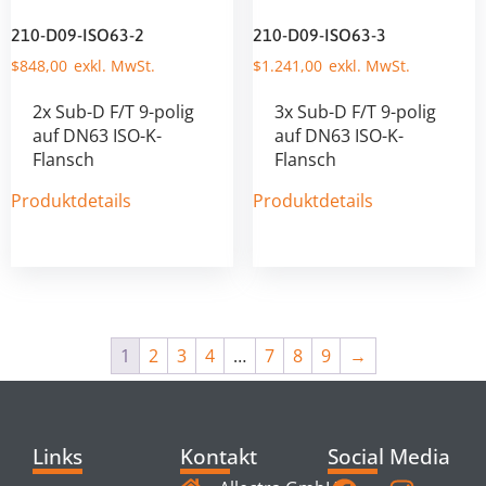
210-D09-ISO63-2
210-D09-ISO63-3
$
848,00
$
1.241,00
2x Sub-D F/T 9-polig
3x Sub-D F/T 9-polig
auf DN63 ISO-K-
auf DN63 ISO-K-
Flansch
Flansch
Produktdetails
Produktdetails
1
2
3
4
…
7
8
9
→
Links
Kontakt
Social Media