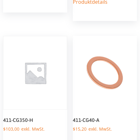
Produktdetails
411-CG350-H
411-CG40-A
$
103,00
$
15,20