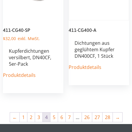
411-CG40-SP
411-CG400-A
$
32,00
Dichtungen aus
geglühtem Kupfer
Kupferdichtungen
DN400CF, 1 Stück
versilbert, DN40CF,
5er-Pack
Produktdetails
Produktdetails
←
1
2
3
4
5
6
7
…
26
27
28
→