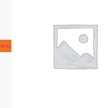
ive:
renkorb