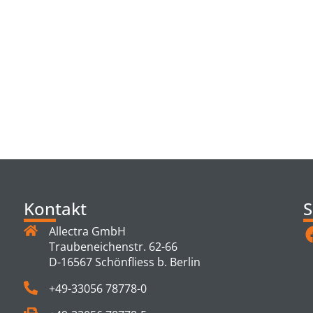
TS
Kontakt
S
Allectra GmbH
Traubeneichenstr. 62-66
D-16567 Schönfliess b. Berlin
+49-33056 78778-0