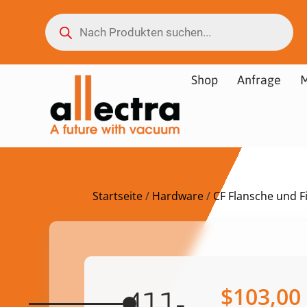
Shop
Anfrage
M
Startseite
/
Hardware
/
CF Flansche und Fi
$
103,00
411-