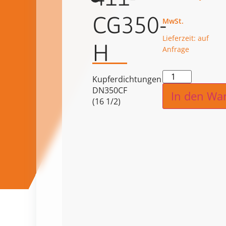
CG350-
Lieferzeit: auf
H
Anfrage
Alternat
Kupferdichtungen
DN350CF
In den Wa
(16 1/2)