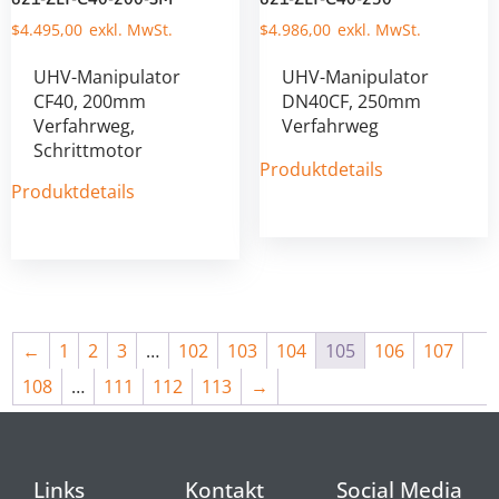
$
4.495,00
$
4.986,00
UHV-Manipulator
UHV-Manipulator
CF40, 200mm
DN40CF, 250mm
Verfahrweg,
Verfahrweg
Schrittmotor
Produktdetails
Produktdetails
←
1
2
3
…
102
103
104
105
106
107
108
…
111
112
113
→
Links
Kontakt
Social Media