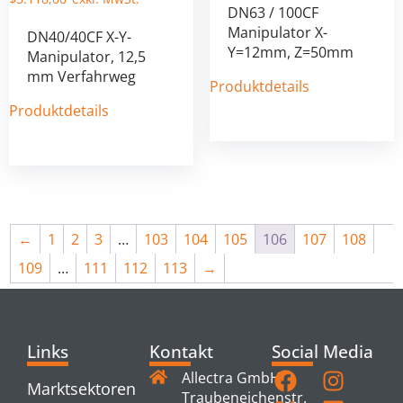
DN63 / 100CF
Manipulator X-
DN40/40CF X-Y-
Y=12mm, Z=50mm
Manipulator, 12,5
mm Verfahrweg
Produktdetails
Produktdetails
←
1
2
3
…
103
104
105
106
107
108
109
…
111
112
113
→
Links
Kontakt
Social Media
Allectra GmbH
Marktsektoren
Traubeneichenstr.