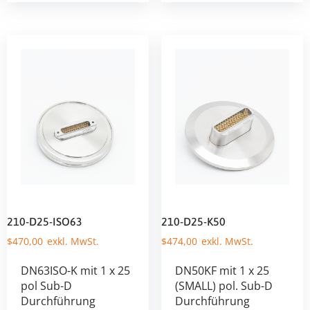
210-D25-ISO63
210-D25-K50
$
470,00
$
474,00
DN63ISO-K mit 1 x 25
DN50KF mit 1 x 25
pol Sub-D
(SMALL) pol. Sub-D
Durchführung
Durchführung