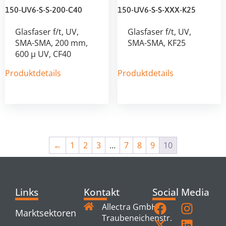
150-UV6-S-S-200-C40
150-UV6-S-S-XXX-K25
Glasfaser f/t, UV,
Glasfaser f/t, UV,
SMA-SMA, 200 mm,
SMA-SMA, KF25
600 µ UV, CF40
Produktdetails
Produktdetails
←
1
2
3
…
7
8
9
10
Links
Kontakt
Social Media
Allectra GmbH
Marktsektoren
Traubeneichenstr.