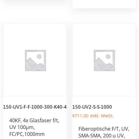
150-UV1-F-F-1000-300-K40-4
150-UV2-S-S-1000
$
711,00
40KF, 4x Glasfaser f/t,
UV 100µm,
Fiberoptische F/T, UV,
FC/PC,1000mm
SMA-SMA, 200 u UV,