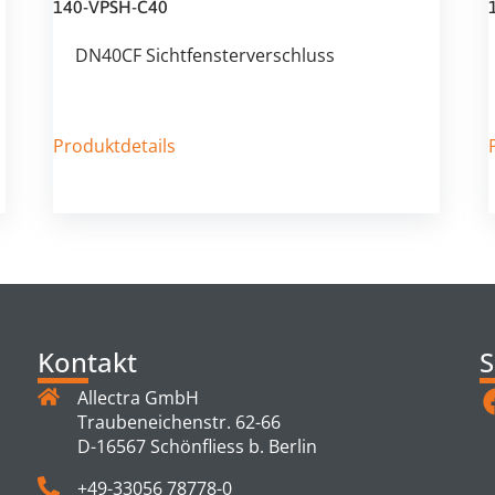
140-VPSH-C40
DN40CF Sichtfensterverschluss
Produktdetails
Kontakt
S
Allectra GmbH
Traubeneichenstr. 62-66
D-16567 Schönfliess b. Berlin
+49-33056 78778-0