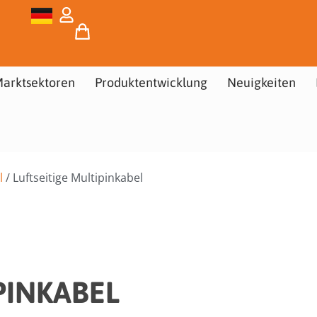
arktsektoren
Produktentwicklung
Neuigkeiten
l
/ Luftseitige Multipinkabel
PINKABEL