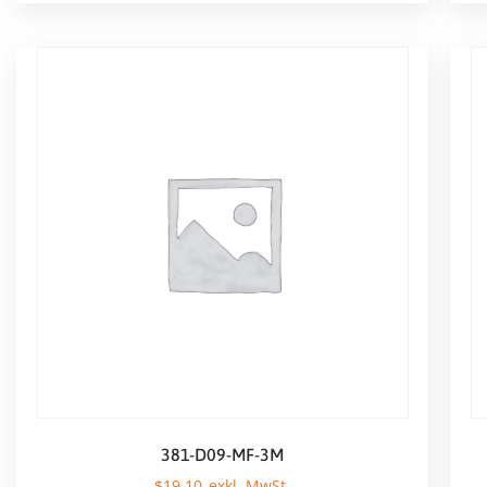
381-D09-MF-3M
$
19,10