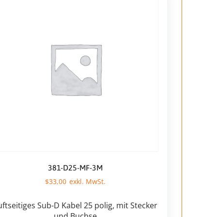
381-D25-MF-3M
$
33,00
uftseitiges Sub-D Kabel 25 polig, mit Stecker
und Buchse