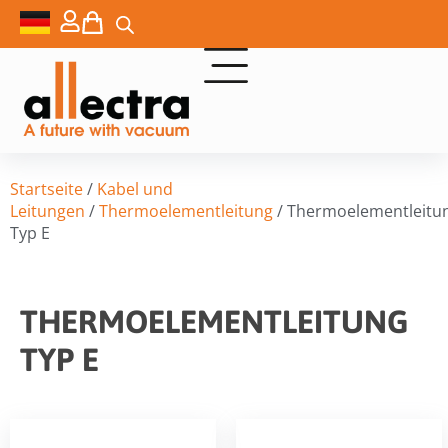
Startseite
/
Kabel und
Leitungen
/
Thermoelementleitung
/ Thermoelementleitu
Typ E
THERMOELEMENTLEITUNG
TYP E