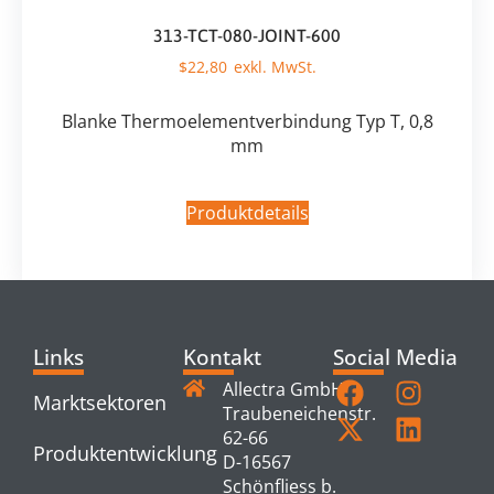
313-TCT-080-JOINT-600
$
22,80
Blanke Thermoelementverbindung Typ T, 0,8
mm
Produktdetails
Links
Kontakt
Social Media
Allectra GmbH
Marktsektoren
Traubeneichenstr.
62-66
Produktentwicklung
D-16567
Schönfliess b.