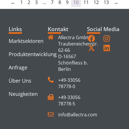
←
1
2
3
…
7
8
9
10
11
12
13
→
Links
Kontakt
Social Media
Allectra GmbH
Marktsektoren
Traubeneichenstr.
62-66
Produktentwicklung
D-16567
Schönfliess b.
Anfrage
Berlin
+49-33056
Über Uns
78778-0
Neuigkeiten
+49-33056
78778-5
info@allectra.com