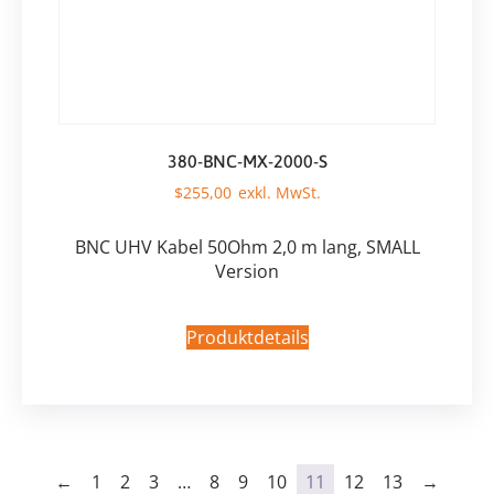
380-BNC-MX-2000-S
$
255,00
BNC UHV Kabel 50Ohm 2,0 m lang, SMALL
Version
Produktdetails
←
1
2
3
…
8
9
10
11
12
13
→