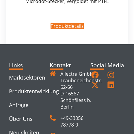
Microdot-Stecker, vergoldet mit PTFE
Produktdetails
Links
Kontakt
Social Media
Allectra GmbH
Marktsektoren
Traubeneichenstr.
62-66
Produktentwicklung
D-16567
Schönfliess b.
Anfrage
Berlin
+49-33056
Über Uns
78778-0
Neuigkeiten