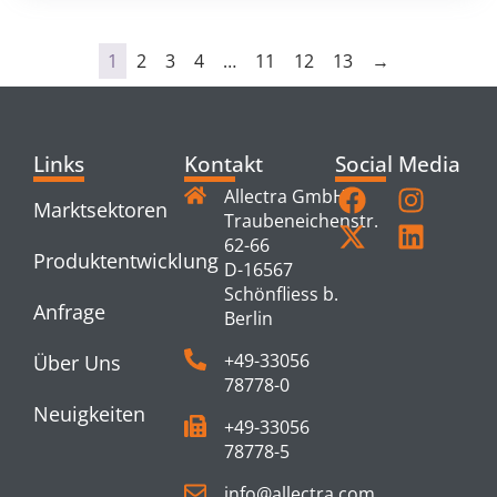
1
2
3
4
…
11
12
13
→
Links
Kontakt
Social Media
Allectra GmbH
Marktsektoren
Traubeneichenstr.
62-66
Produktentwicklung
D-16567
Schönfliess b.
Anfrage
Berlin
+49-33056
Über Uns
78778-0
Neuigkeiten
+49-33056
78778-5
info@allectra.com