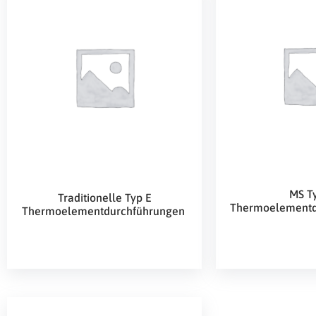
MS T
Traditionelle Typ E
Thermoelementd
Thermoelementdurchführungen