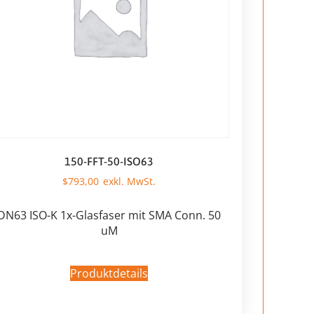
150-FFT-50-ISO63
$
793,00
DN63 ISO-K 1x-Glasfaser mit SMA Conn. 50
uM
Produktdetails