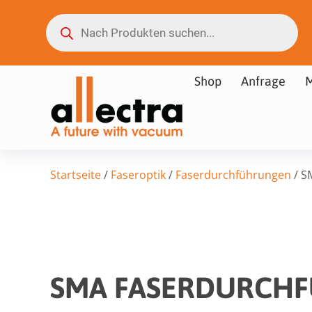
Shop
Anfrage
M
Startseite
/
Faseroptik
/
Faserdurchführungen
/ S
SMA FASERDURCH