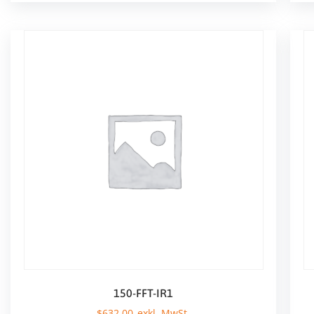
150-FFT-IR1
$
632,00