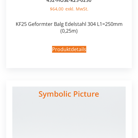
452-HOSE-K25-0250
$
64,00
KF25 Geformter Balg Edelstahl 304 L1=250mm
(0,25m)
Produktdetails