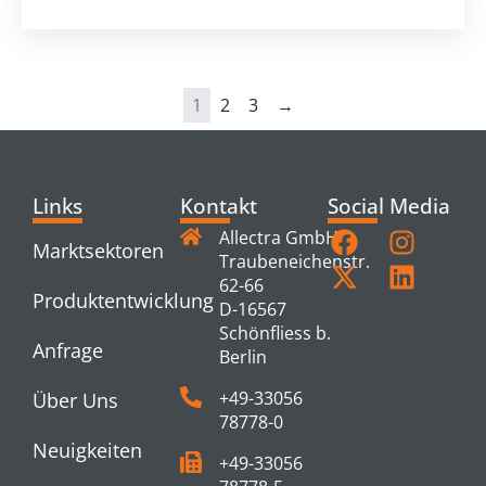
1
2
3
→
Links
Kontakt
Social Media
Allectra GmbH
Marktsektoren
Traubeneichenstr.
62-66
Produktentwicklung
D-16567
Schönfliess b.
Anfrage
Berlin
+49-33056
Über Uns
78778-0
Neuigkeiten
+49-33056