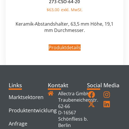
273-CSO-64-20
$
63,00
Keramik-Abstandshalter, 63,5 mm Höhe, 19,1
mm Durchmesser.
Produktdetails
Links
Kontakt
Social Media
Allectra GmbH
Marktsektoren
Traubeneichenstr.
62-66
Produktentwicklung
D-16567
Schönfliess b.
Anfrage
Berlin