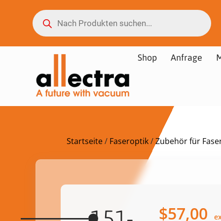
Shop
Anfrage
M
Startseite
/
Faseroptik
/
Zubehör für Fase
$
57,00
151-