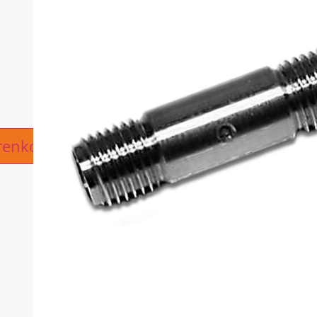
ive:
renkorb