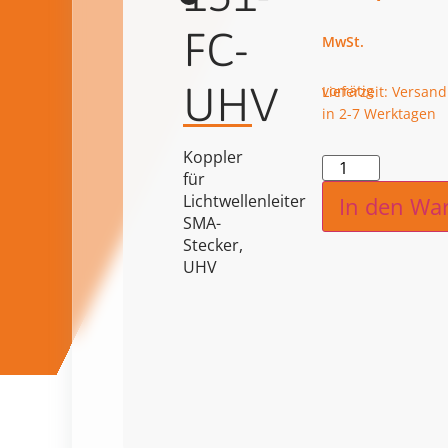
FC-
UHV
vorrätig
Lieferzeit: Versand
in 2-7 Werktagen
Koppler
Alternat
für
Lichtwellenleiter
In den Wa
SMA-
Stecker,
UHV