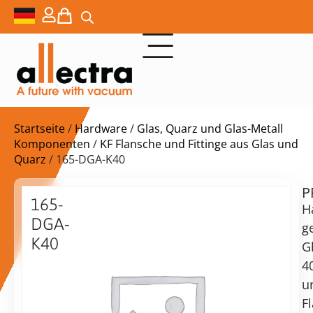
Startseite
/
Hardware
/
Glas, Quarz und Glas-Metall
Komponenten
/
KF Flansche und Fittinge aus Glas und
Quarz
/ 165-DGA-K40
P
$
172,00
165-
H
DGA-
g
K40
G
Adapter
4
für
vorrätig
Lieferzeit:
u
gewölbtes
Versand
F
Glas
in