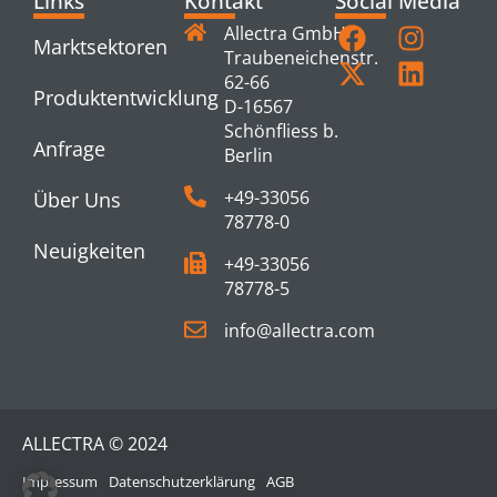
Links
Kontakt
Social Media
Allectra GmbH
Marktsektoren
Traubeneichenstr.
62-66
Produktentwicklung
D-16567
Schönfliess b.
Anfrage
Berlin
+49-33056
Über Uns
78778-0
Neuigkeiten
+49-33056
78778-5
info@allectra.com
ALLECTRA © 2024
Impressum
Datenschutzerklärung
AGB