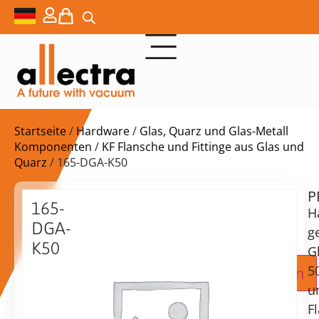
Startseite
/
Hardware
/
Glas, Quarz und Glas-Metall
Komponenten
/
KF Flansche und Fittinge aus Glas und
Quarz
/ 165-DGA-K50
P
Lieferzeit:
165-
H
auf
DGA-
Anfrage
g
K50
G
Adapter
Zur Angebotsanfrage hinzufügen
5
für
u
gewölbtes
F
Glas