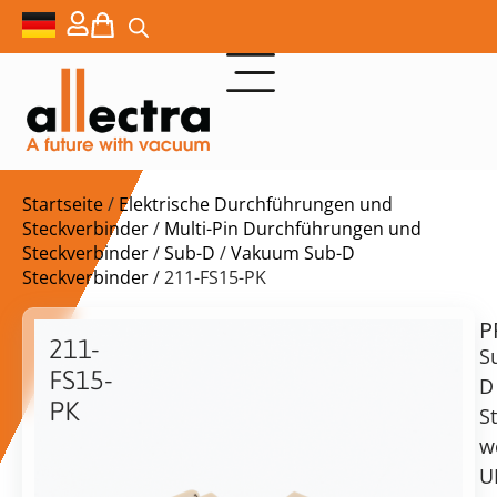
Startseite
/
Elektrische Durchführungen und
Steckverbinder
/
Multi-Pin Durchführungen und
Steckverbinder
/
Sub-D
/
Vakuum Sub-D
Steckverbinder
/ 211-FS15-PK
P
$
161,00
211-
S
FS15-
D
PK
S
Sub-
w
D
vorrätig
Lieferzeit:
U
Buchse,
Versand