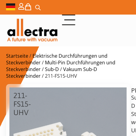
Startseite
/
Elektrische Durchführungen und
Steckverbinder
/
Multi-Pin Durchführungen und
Steckverbinder
/
Sub-D
/
Vakuum Sub-D
Steckverbinder
/ 211-FS15-UHV
P
$
279,00
211-
S
FS15-
D
UHV
S
Sub-
w
D
vorrätig
Lieferzeit:
U
Buchse,
Versand