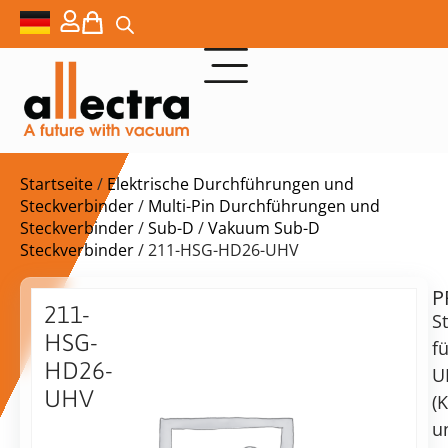
Startseite
/
Elektrische Durchführungen und
Steckverbinder
/
Multi-Pin Durchführungen und
Steckverbinder
/
Sub-D
/
Vakuum Sub-D
Steckverbinder
/ 211-HSG-HD26-UHV
P
$
88,00
211-
S
HSG-
fü
HD26-
U
UHV
(
Gehäuse
vorrätig
Lieferzeit:
u
für
Versand