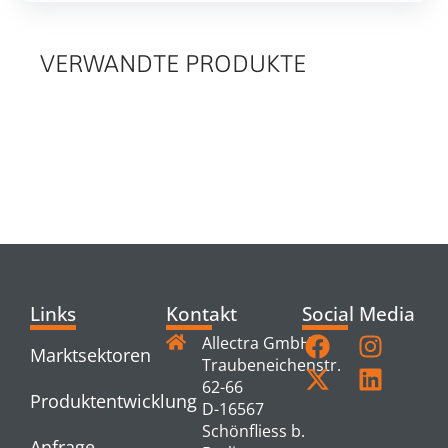
VERWANDTE PRODUKTE
RELATED
PRODUCTS
Links
Kontakt
Social Media
Allectra GmbH
Marktsektoren
Traubeneichenstr.
62-66
Produktentwicklung
D-16567
Schönfliess b.
Anfrage