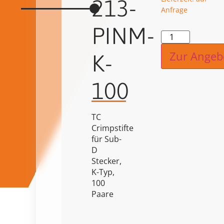
213-
Anfrage
PINM-
Alternat
Zur Angeb
K-
100
TC
Crimpstifte
für Sub-
D
Stecker,
K-Typ,
100
Paare