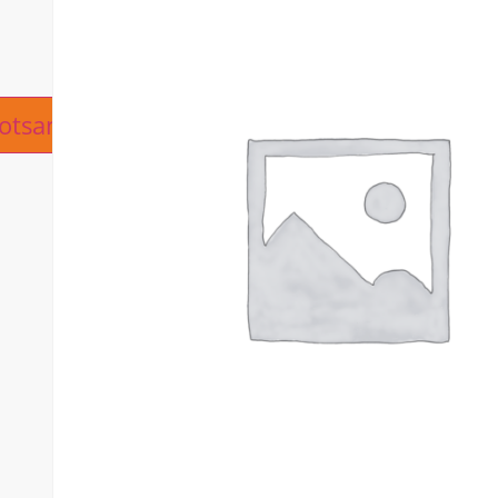
ive:
otsanfrage hinzufügen