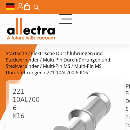
Startseite
/
Elektrische Durchführungen und
Steckverbinder
/
Multi-Pin Durchführungen und
Steckverbinder
/
Multi-Pin MS
/
Multi-Pin MS
Durchführungen
/ 221-10AL700-6-K16
P
$
308,00
221-
El
10AL700-
D
6-
6
K16
P
Lieferzeit:
Power
1
auf
f/t,