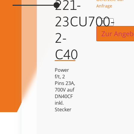
221-
Anfrage
23CU700-
Alternat
Zur Angeb
2-
C40
Power
f/t, 2
Pins 23A,
700V auf
DN40CF
inkl.
Stecker