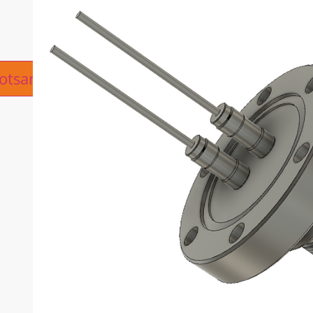
ive:
otsanfrage hinzufügen