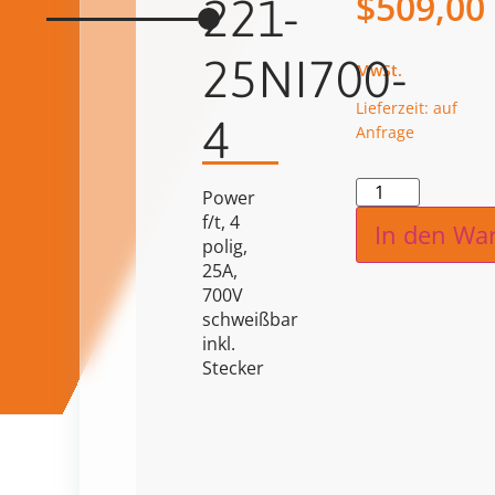
$
509,00
221-
25NI700-
Lieferzeit: auf
4
Anfrage
Alternat
Power
f/t, 4
In den Wa
polig,
25A,
700V
schweißbar
inkl.
Stecker