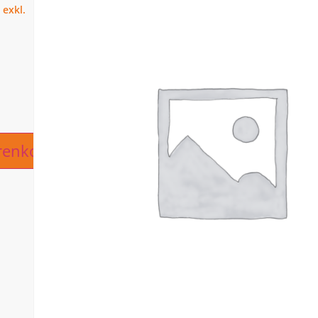
ive:
renkorb