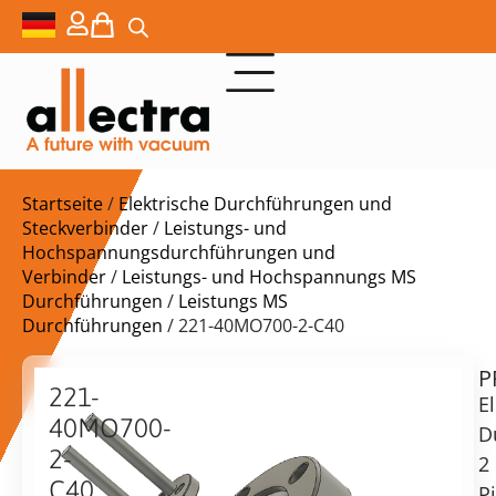
Startseite
/
Elektrische Durchführungen und
Steckverbinder
/
Leistungs- und
Hochspannungsdurchführungen und
Verbinder
/
Leistungs- und Hochspannungs MS
Durchführungen
/
Leistungs MS
Durchführungen
/ 221-40MO700-2-C40
P
$
533,00
221-
El
40MO700-
D
2-
2
C40
P