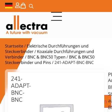
Startseite
/
Elektrische Durchführungen und
Steckverbinder
/
Koaxiale Durchführungen und
Verbinder
/
BNC & BNC50 Typen
/
BNC & BNC50
Steckverbinder und Pins
/ 241-ADAPT-BNC-BNC
P
Lieferzeit:
241-
A
auf
ADAPT-
Anfrage
B
BNC-
S
BNC
Zur Angebotsanfrage hinzufügen
a
Adapter
B
BNC-