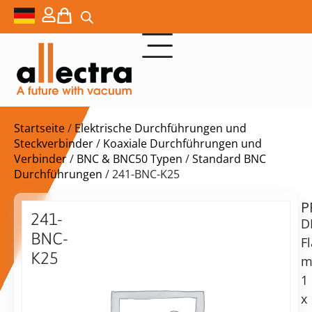
Startseite
/
Elektrische Durchführungen und
Steckverbinder
/
Koaxiale Durchführungen und
Verbinder
/
BNC & BNC50 Typen
/
Standard BNC
Durchführungen
/ 241-BNC-K25
P
$
166,00
241-
D
BNC-
F
K25
m
DN25KF
1
Lieferzeit:
mit
x
auf
BNC,