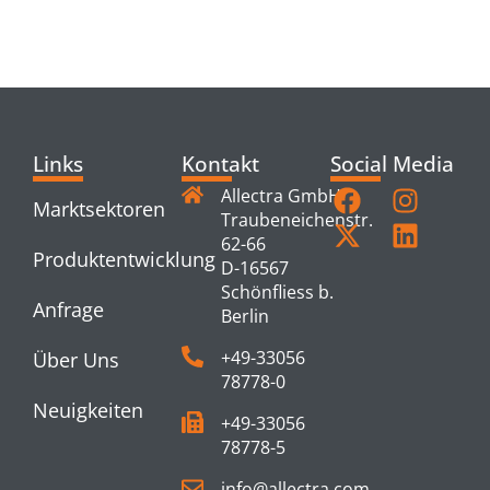
PRODUCTS
Links
Kontakt
Social Media
Allectra GmbH
Marktsektoren
Traubeneichenstr.
62-66
Produktentwicklung
D-16567
Schönfliess b.
Anfrage
Berlin
+49-33056
Über Uns
78778-0
Neuigkeiten
+49-33056
78778-5
info@allectra.com