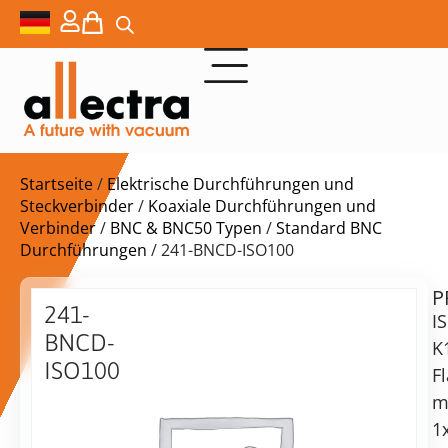
Startseite
/
Elektrische Durchführungen und
Steckverbinder
/
Koaxiale Durchführungen und
Verbinder
/
BNC & BNC50 Typen
/
Standard BNC
Durchführungen
/ 241-BNCD-ISO100
P
$
404,00
241-
I
BNCD-
K
ISO100
F
DN10ISO-
m
Lieferzeit:
K
1
auf
1xBNC,