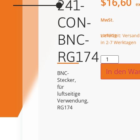
$
16,60
241-
CON-
BNC-
vorrätig
Lieferzeit: Versand
in 2-7 Werktagen
RG174
Alternat
In den Wa
BNC-
Stecker,
für
luftseitige
Verwendung,
RG174