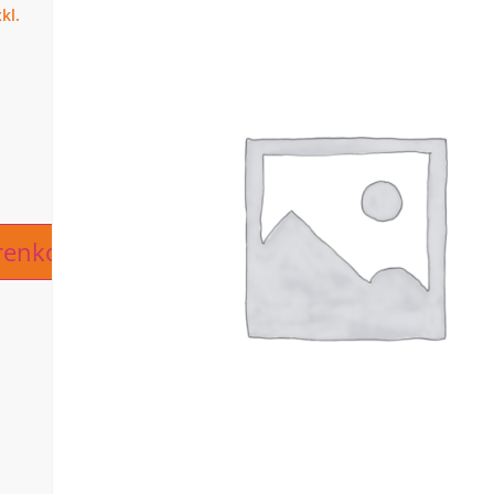
ive:
renkorb