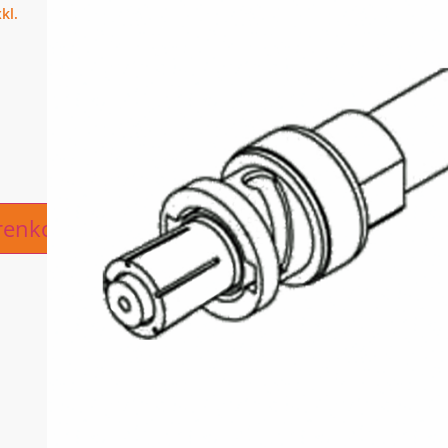
ive:
renkorb