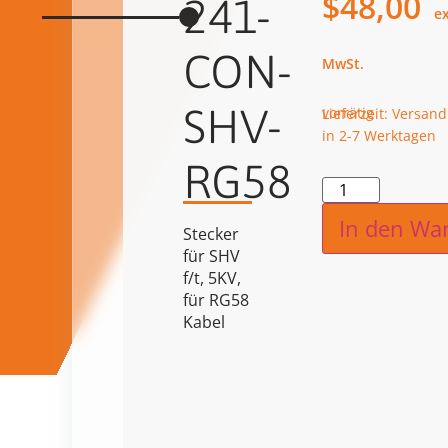
$
48,00
241-
CON-
SHV-
vorrätig
Lieferzeit: Versand
in 2-7 Werktagen
RG58
Alternat
In den Wa
Stecker
für SHV
f/t, 5KV,
für RG58
Kabel