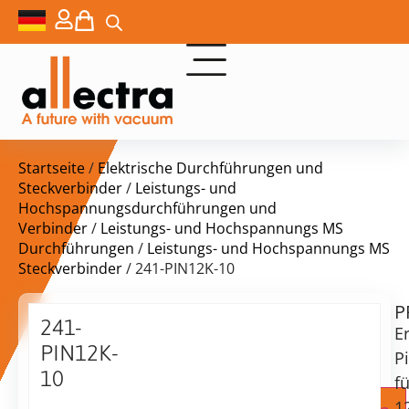
Startseite
/
Elektrische Durchführungen und
Steckverbinder
/
Leistungs- und
Hochspannungsdurchführungen und
Verbinder
/
Leistungs- und Hochspannungs MS
Durchführungen
/
Leistungs- und Hochspannungs MS
Steckverbinder
/ 241-PIN12K-10
P
Lieferzeit:
241-
Er
auf
PIN12K-
Anfrage
P
10
fü
Ersatzstifte
1