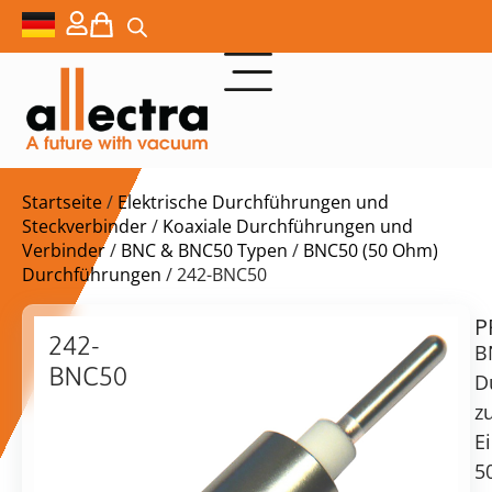
Startseite
/
Elektrische Durchführungen und
Steckverbinder
/
Koaxiale Durchführungen und
Verbinder
/
BNC & BNC50 Typen
/
BNC50 (50 Ohm)
Durchführungen
/ 242-BNC50
P
$
163,00
242-
B
BNC50
D
BNC-
z
Durchführung,
E
schweißbar,
vorrätig
Lieferzeit:
5
50
Versand