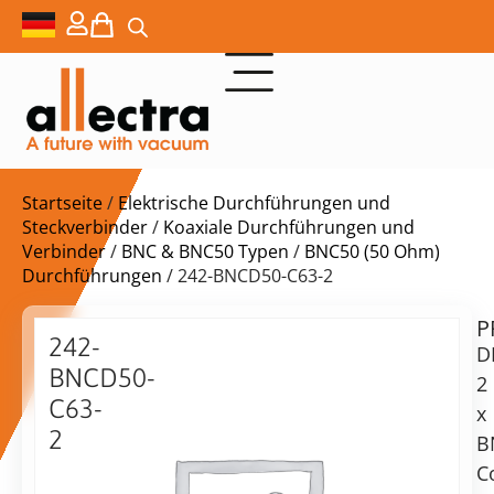
Startseite
/
Elektrische Durchführungen und
Steckverbinder
/
Koaxiale Durchführungen und
Verbinder
/
BNC & BNC50 Typen
/
BNC50 (50 Ohm)
Durchführungen
/ 242-BNCD50-C63-2
P
$
791,00
242-
D
BNCD50-
2
C63-
x
2
B
Lieferzeit:
DN63CF
C
auf
2