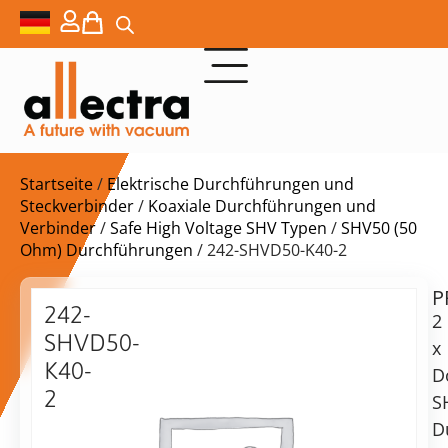
Startseite
/
Elektrische Durchführungen und
Steckverbinder
/
Koaxiale Durchführungen und
Verbinder
/
Safe High Voltage SHV Typen
/
SHV50 (50
Ohm) Durchführungen
/ 242-SHVD50-K40-2
P
$
952,00
242-
2
SHVD50-
x
K40-
D
2
S
Lieferzeit:
2
D
auf
x