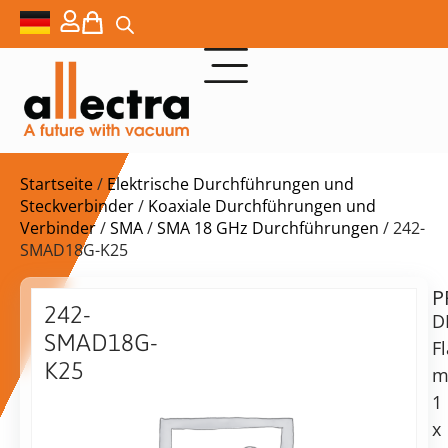
Startseite
/
Elektrische Durchführungen und
Steckverbinder
/
Koaxiale Durchführungen und
Verbinder
/
SMA
/
SMA 18 GHz Durchführungen
/ 242-
SMAD18G-K25
P
$
566,00
242-
D
SMAD18G-
F
K25
m
DN25KF
1
Lieferzeit:
mit
x
auf
1