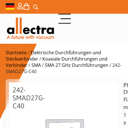
Startseite
/
Elektrische Durchführungen und
Steckverbinder
/
Koaxiale Durchführungen und
Verbinder
/
SMA
/
SMA 27 GHz Durchführungen
/ 242-
SMAD27G-C40
P
$
692,00
242-
D
SMAD27G-
F
C40
m
DN40CF
1
Lieferzeit:
mit
x
auf
1