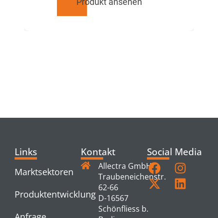
Produkt ansehen
RELATED
PRODUCTS
Links
Kontakt
Social Media
Allectra GmbH
Marktsektoren
Traubeneichenstr.
62-66
Produktentwicklung
D-16567
Schönfliess b.
Anfrage