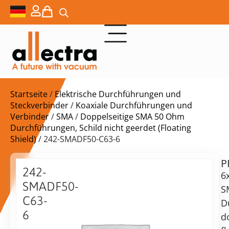
Startseite
/
Elektrische Durchführungen und
Steckverbinder
/
Koaxiale Durchführungen und
Verbinder
/
SMA
/
Doppelseitige SMA 50 Ohm
Durchführungen, Schild nicht geerdet (Floating
Shield)
/ 242-SMADF50-C63-6
P
$
3.493,00
242-
6
SMADF50-
S
C63-
D
6
d
Lieferzeit:
6x