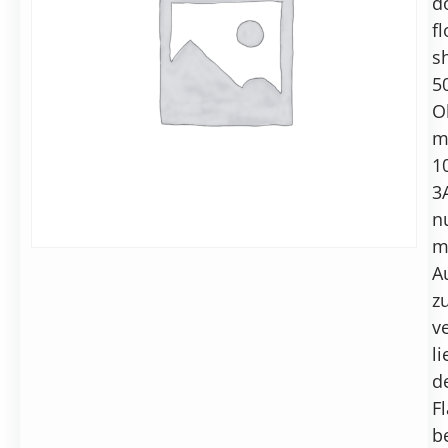
d
auf
SMA
Anfrage
fl
F/T,
Alternative:
sh
doppelseitig
5
In den Warenkorb
potenzialfrei,
DN40KF
O
m
1
3
n
m
A
z
v
li
d
F
b