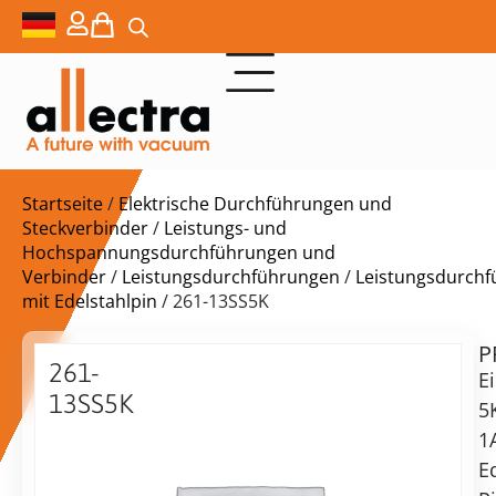
Startseite
/
Elektrische Durchführungen und
Steckverbinder
/
Leistungs- und
Hochspannungsdurchführungen und
Verbinder
/
Leistungsdurchführungen
/
Leistungsdurch
mit Edelstahlpin
/ 261-13SS5K
P
$
48,00
261-
E
13SS5K
5
Schweißbares
1
f/t,
E
Lieferzeit:
1-